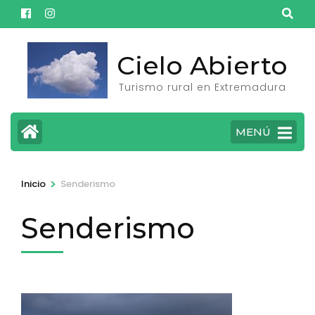
Saltar
al
contenido
Cielo Abierto
(presiona
la
Turismo rural en Extremadura
tecla
Intro)
MENÚ
>
Inicio
Senderismo
Senderismo